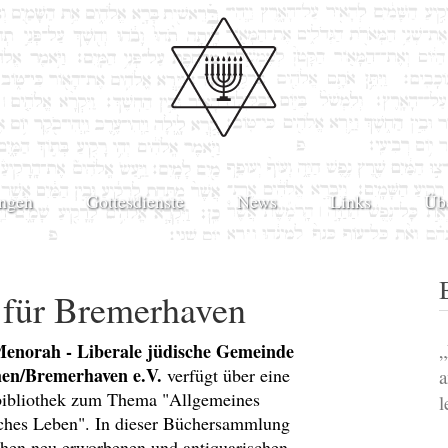
ungen
Gottesdienste
News
Links
Üb
k für Bremerhaven
enorah - Liberale jüdische Gemeinde
„
en/Bremerhaven e.V.
verfügt über eine
a
ibliothek zum Thema "Allgemeines
l
ches Leben". In dieser Büchersammlung
hen neu erworbenen und antiquarischen