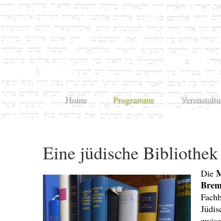
Home
Programme
Veranstalt
Eine jüdische Bibliothe
M
Die
Brem
Fachb
Jüdis
zwisc