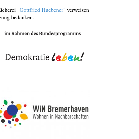
ücherei
"Gottfried Huebener"
verweisen
tzung bedanken.